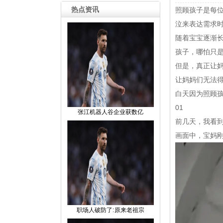
热点资讯
照顾孩子是每
泣来表达需求
随着宝宝逐渐
孩子，哪怕只
但是，真正让
让妈妈们无法
白天因为照顾
01
张江机器人谷企业获数亿
前几天，我看
画面中，宝妈
职场人破防了: 原来老祖宗