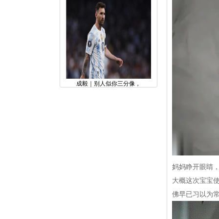
成毅｜别人似你三分像，
妈妈睁开眼睛
大概这次宝宝
佛早已习以为