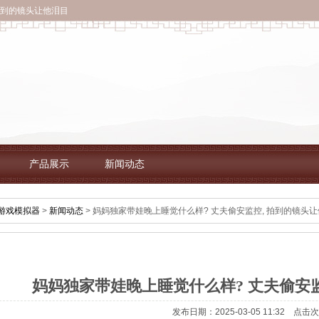
拍到的镜头让他泪目
产品展示
新闻动态
游戏模拟器
>
新闻动态
> 妈妈独家带娃晚上睡觉什么样? 丈夫偷安监控, 拍到的镜头
妈妈独家带娃晚上睡觉什么样? 丈夫偷安
发布日期：2025-03-05 11:32 点击