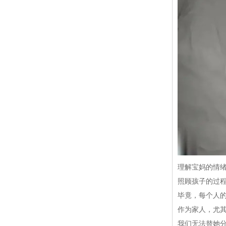
理解宝妈的情
照顾孩子的过
毕竟，每个人
作为家人，尤
我们无法替她