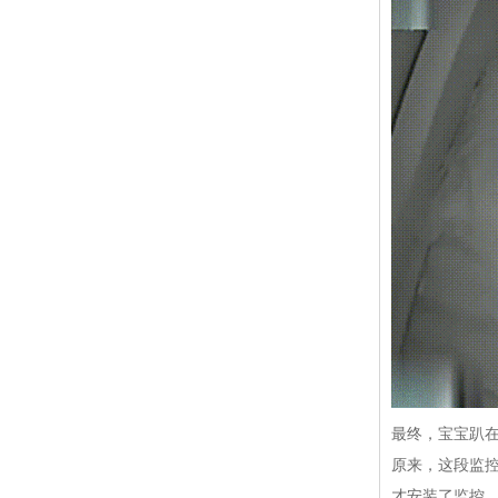
最终，宝宝趴
原来，这段监
才安装了监控