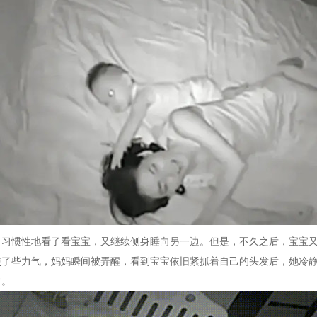
，习惯性地看了看宝宝，又继续侧身睡向另一边。但是，不久之后，宝宝
使了些力气，妈妈瞬间被弄醒，看到宝宝依旧紧抓着自己的头发后，她冷
常。